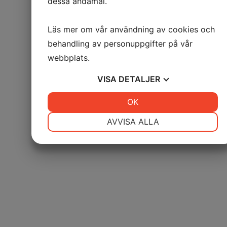
dessa ändamål.
Läs mer om vår användning av cookies och
behandling av personuppgifter på vår
webbplats.
VISA
DETALJER
JA
NEJ
OK
JA
NEJ
NÖDVÄNDIG
INSTÄLLNINGAR
AVVISA ALLA
JA
NEJ
JA
NEJ
MARKNADSFÖRING
STATISTIK