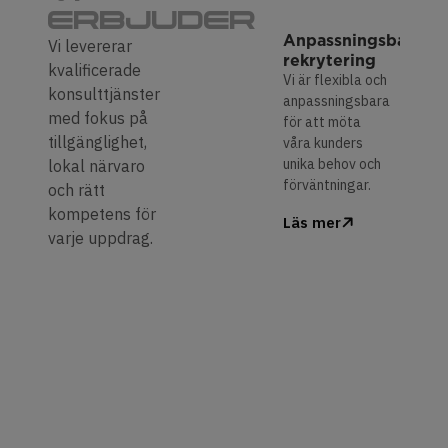
ERBJUDER
Anpassningsbar
Snab
Vi levererar
rekrytering
tillgå
kvalificerade
rätt
Vi är flexibla och
konsulttjänster
komp
anpassningsbara
med fokus på
Vi leve
för att möta
tillgänglighet,
snabbt
våra kunders
kvalifi
unika behov och
lokal närvaro
persona
förväntningar.
och rätt
vid kort
kompetens för
Läs mer
för att
varje uppdrag.
föränd
behov.
Läs m