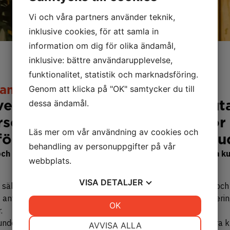
Vi och våra partners använder teknik,
inklusive cookies, för att samla in
information om dig för olika ändamål,
inklusive: bättre användarupplevelse,
funktionalitet, statistik och marknadsföring.
ramgångsrika resultat
Genom att klicka på "OK" samtycker du till
ver inte bara teknisk expertis u
dessa ändamål.
rser, tid och kommunikation för 
Läs mer om vår användning av cookies och
utförs framgångsrikt och inom bu
behandling av personuppgifter på vår
 och effektiv byggprojektledningstjänst som möter våra 
webbplats.
VISA
DETALJER
 säkerställa att varje detalj i projektet hanteras noggrant och 
t använda beprövade metoder och verktyg för projektplanering
JA
NEJ
OK
JA
NEJ
.
NÖDVÄNDIG
INSTÄLLNINGAR
under hela projektets gång. Våra projektledare arbetar nära 
AVVISA ALLA