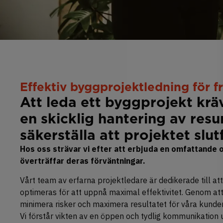
Effektiv byggprojektledning för f
Att leda ett byggprojekt krä
en skicklig hantering av resu
säkerställa att projektet sl
Hos oss strävar vi efter att erbjuda en omfattande
överträffar deras förväntningar.
Vårt team av erfarna projektledare är dedikerade till att
optimeras för att uppnå maximal effektivitet. Genom at
minimera risker och maximera resultatet för våra kunder
Vi förstår vikten av en öppen och tydlig kommunikation 