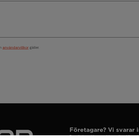
h
användarvillkor
gäller.
Företagare? Vi svarar 
Det är inte lätt att hitta rätt. Vi