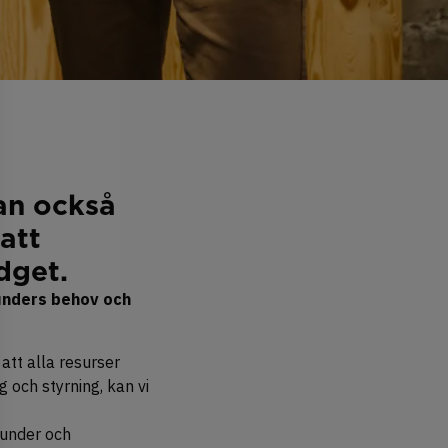
tan också
att
dget.
kunders behov och
att alla resurser
 och styrning, kan vi
kunder och