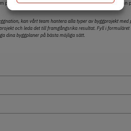
e om projektets framsteg och eventuella förändringar som kan 
JA
NEJ
JA
NEJ
MARKNADSFÖRING
STATISTIK
yggnation, kan vårt team hantera alla typer av byggprojekt med 
rojekt och leda det till framgångsrika resultat.
Fyll i formuläret
liga dina byggplaner på bästa möjliga sätt.