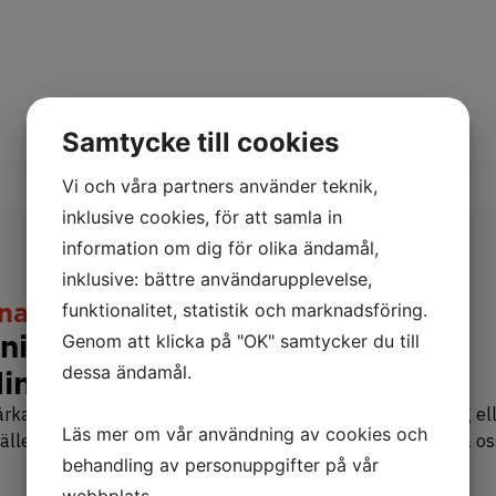
Samtycke till cookies
Vi och våra partners använder teknik,
inklusive cookies, för att samla in
information om dig för olika ändamål,
inklusive: bättre användarupplevelse,
nal?
funktionalitet, statistik och marknadsföring.
ingstjänster inom flera olika
Genom att klicka på "OK" samtycker du till
dessa ändamål.
ina företags behov.
a ditt team, oavsett om du behöver tillfällig förstärkning ell
Läs mer om vår användning av cookies och
erställer vi att du får rätt personal för varje uppdrag. Kontakta o
behandling av personuppgifter på vår
webbplats.