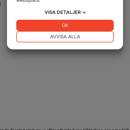
:
VISA
DETALJER
JA
NEJ
OK
JA
NEJ
NÖDVÄNDIG
INSTÄLLNINGAR
AVVISA ALLA
JA
NEJ
JA
NEJ
MARKNADSFÖRING
STATISTIK