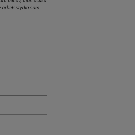
bara behov, utan också
tiv arbetsstyrka som