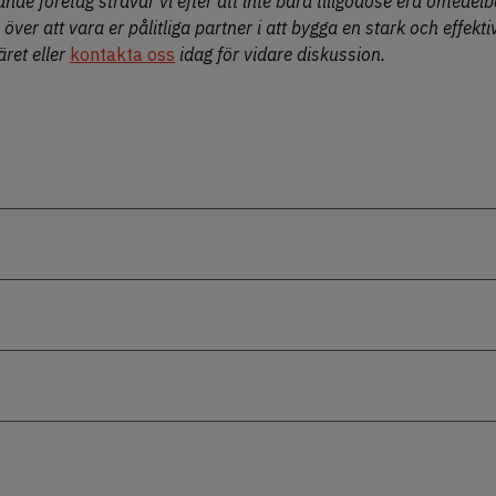
e företag strävar vi efter att inte bara tillgodose era omedel
över att vara er pålitliga partner i att bygga en stark och effek
äret eller
kontakta oss
idag för vidare diskussion.