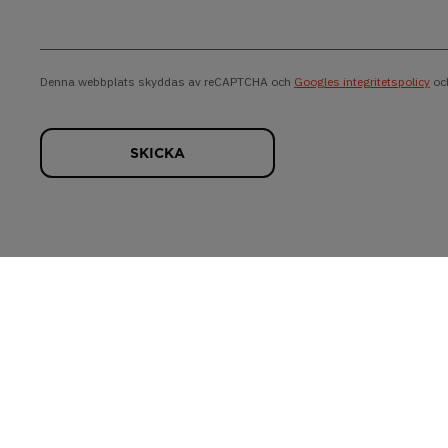
Denna webbplats skyddas av reCAPTCHA och
Googles integritetspolicy
oc
SKICKA
Cookies
Hemsida & Design av Intendit Webbyrå